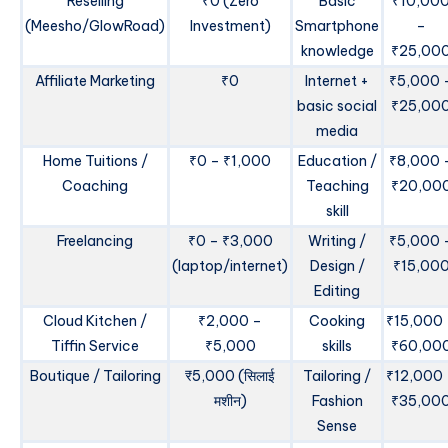
Reselling
₹0 (Zero
Basic
₹10,00
(Meesho/GlowRoad)
Investment)
Smartphone
–
knowledge
₹25,00
Affiliate Marketing
₹0
Internet +
₹5,000 
basic social
₹25,00
media
Home Tuitions /
₹0 – ₹1,000
Education /
₹8,000 
Coaching
Teaching
₹20,00
skill
Freelancing
₹0 – ₹3,000
Writing /
₹5,000 
(laptop/internet)
Design /
₹15,00
Editing
Cloud Kitchen /
₹2,000 –
Cooking
₹15,000
Tiffin Service
₹5,000
skills
₹60,00
Boutique / Tailoring
₹5,000 (सिलाई
Tailoring /
₹12,000
मशीन)
Fashion
₹35,00
Sense