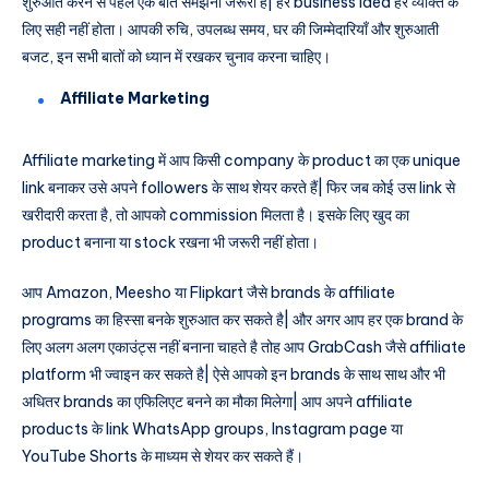
शुरुआत करने से पहले एक बात समझना जरूरी है| हर business idea हर व्यक्ति के
लिए सही नहीं होता। आपकी रुचि, उपलब्ध समय, घर की जिम्मेदारियाँ और शुरुआती
बजट, इन सभी बातों को ध्यान में रखकर चुनाव करना चाहिए।
Affiliate Marketing
Affiliate marketing में आप किसी company के product का एक unique
link बनाकर उसे अपने followers के साथ शेयर करते हैं| फिर जब कोई उस link से
खरीदारी करता है, तो आपको commission मिलता है। इसके लिए खुद का
product बनाना या stock रखना भी जरूरी नहीं होता।
आप Amazon, Meesho या Flipkart जैसे brands के affiliate
programs का हिस्सा बनके शुरुआत कर सकते है| और अगर आप हर एक brand के
लिए अलग अलग एकाउंट्स नहीं बनाना चाहते है तोह आप GrabCash जैसे affiliate
platform भी ज्वाइन कर सकते है| ऐसे आपको इन brands के साथ साथ और भी
अधितर brands का एफिलिएट बनने का मौका मिलेगा| आप अपने affiliate
products के link WhatsApp groups, Instagram page या
YouTube Shorts के माध्यम से शेयर कर सकते हैं।